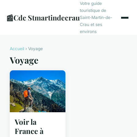
Votre guide
touristique de
📰
Cdc Stmartindecrau
Saint-Martin-de-
Crau et ses
environs
Accueil
› Voyage
Voyage
Voir la
France à