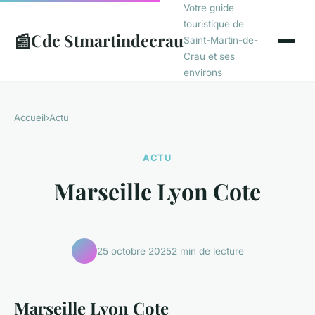
Votre guide
touristique de
📰
Cdc Stmartindecrau
Saint-Martin-de-
Crau et ses
environs
Accueil
›
Actu
ACTU
Marseille Lyon Cote
25 octobre 2025
2 min de lecture
Marseille Lyon Cote